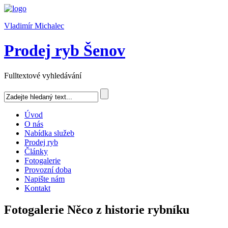
Vladimír Michalec
Prodej ryb Šenov
Fulltextové vyhledávání
Úvod
O nás
Nabídka služeb
Prodej ryb
Články
Fotogalerie
Provozní doba
Napište nám
Kontakt
Fotogalerie Něco z historie rybníku