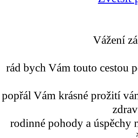
Vážení zák
rád bych Vám touto cestou p
popřál Vám krásné prožití vá
zdrav
rodinné pohody a úspěchy n