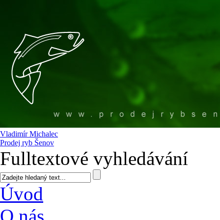
Vladimír Michalec
Prodej ryb Šenov
Fulltextové vyhledávání
Úvod
O nás